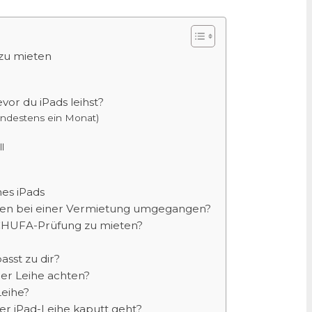
 zu mieten
vor du iPads leihst?
indestens ein Monat)
l
nes iPads
ren bei einer Vermietung umgegangen?
 SCHUFA-Prüfung zu mieten?
asst zu dir?
er Leihe achten?
Leihe?
der iPad-Leihe kaputt geht?