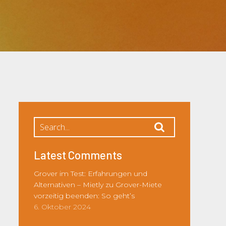
Latest Comments
Grover im Test: Erfahrungen und
Alternativen – Mietly
zu
Grover-Miete
vorzeitig beenden: So geht’s
6. Oktober 2024