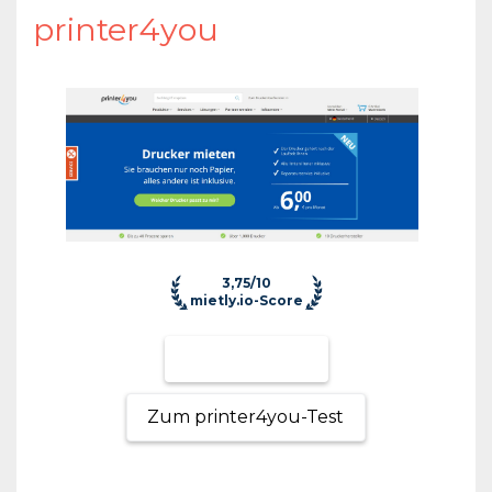
printer4you
3,75/10
mietly.io-Score
Zum Anbieter
Zum printer4you-Test