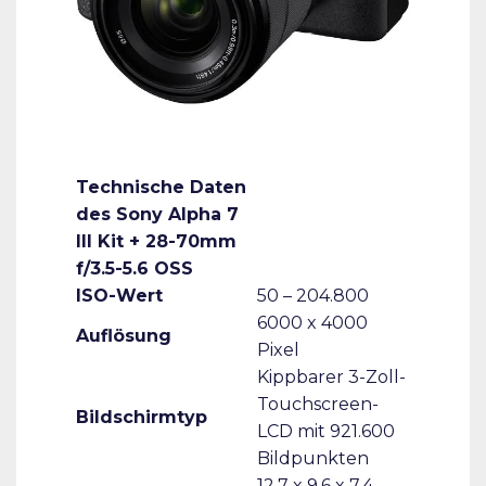
Technische Daten
des Sony Alpha 7
III Kit + 28-70mm
f/3.5-5.6 OSS
ISO-Wert
50 – 204.800
6000 x 4000
Auflösung
Pixel
Kippbarer 3-Zoll-
Touchscreen-
Bildschirmtyp
LCD mit 921.600
Bildpunkten
12,7 x 9,6 x 7,4