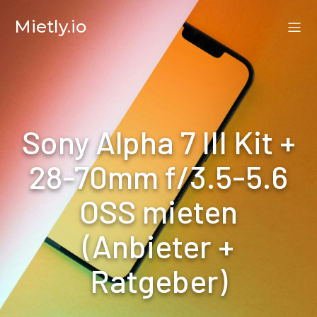
Mietly.io
Sony Alpha 7 III Kit +
28-70mm f/3.5-5.6
OSS mieten
(Anbieter +
Ratgeber)