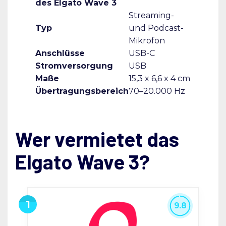
des Elgato Wave 3
Streaming-
Typ
und Podcast-
Mikrofon
Anschlüsse
USB-C
Stromversorgung
USB
Maße
15,3 x 6,6 x 4 cm
Übertragungsbereich
70–20.000 Hz
Wer vermietet das
Elgato Wave 3?
9.8