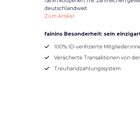
fainin kooperiert mit zahlreichen ge
deutschlandweit.
Zum Artikel
fainins Besonderheit: sein einzigar
100% ID-verifizierte Mitglieder:inn
Versicherte Transaktionen von de
Treuhandzahlungssystem