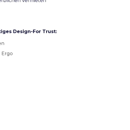
werblichen Vermieten
tiges Design-For Trust:
en
r Ergo