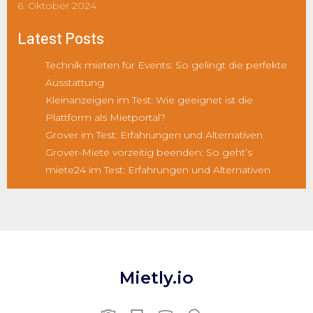
6. Oktober 2024
Latest Posts
Technik mieten für Events: So gelingt die perfekte
Ausstattung
Kleinanzeigen im Test: Wie geeignet ist die
Plattform als Mietportal?
Grover im Test: Erfahrungen und Alternativen
Grover-Miete vorzeitig beenden: So geht’s
miete24 im Test: Erfahrungen und Alternativen
Mietly.io