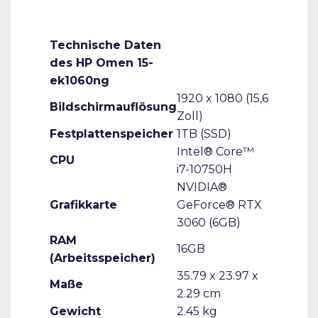
Technische Daten
des HP Omen 15-
ek1060ng
1920 x 1080 (15,6
Bildschirmauflösung
Zoll)
Festplattenspeicher
1TB (SSD)
Intel® Core™
CPU
i7-10750H
NVIDIA®
Grafikkarte
GeForce® RTX
3060 (6GB)
RAM
16GB
(Arbeitsspeicher)
35.79 x 23.97 x
Maße
2.29 cm
Gewicht
2.45 kg