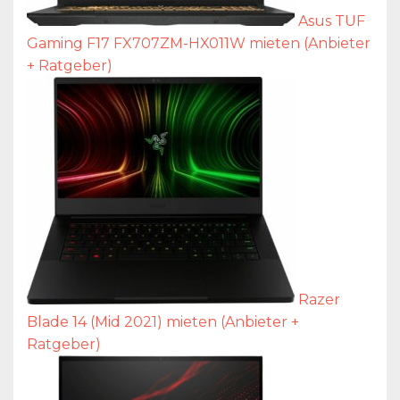
Asus TUF
Gaming F17 FX707ZM-HX011W mieten (Anbieter
+ Ratgeber)
Razer
Blade 14 (Mid 2021) mieten (Anbieter +
Ratgeber)