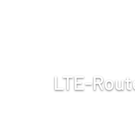
Mietly.io
LTE-Route