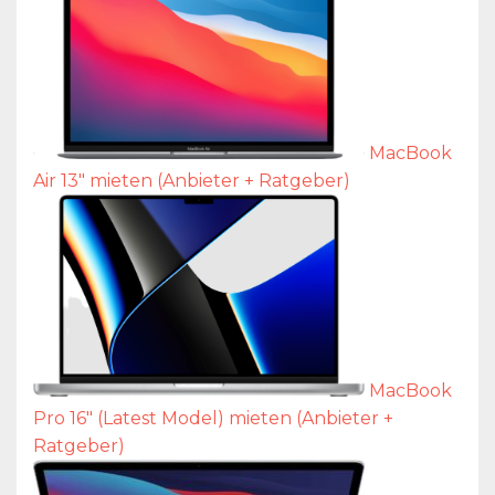
MacBook
Air 13″ mieten (Anbieter + Ratgeber)
MacBook
Pro 16″ (Latest Model) mieten (Anbieter +
Ratgeber)