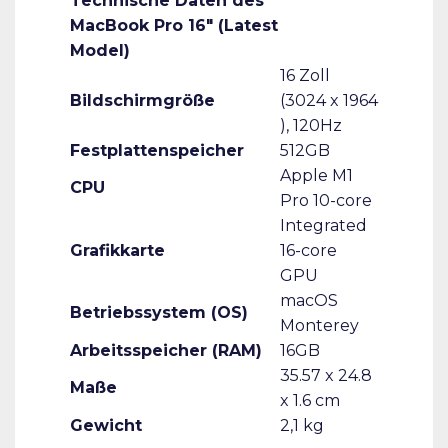
Technische Daten des
MacBook Pro 16″ (Latest
Model)
16 Zoll
Bildschirmgröße
(3024 x 1964
), 120Hz
Festplattenspeicher
512GB
Apple M1
CPU
Pro 10-core
Integrated
Grafikkarte
16-core
GPU
macOS
Betriebssystem (OS)
Monterey
Arbeitsspeicher (RAM)
16GB
35.57 x 24.8
Maße
x 1.6 cm
Gewicht
2,1 kg