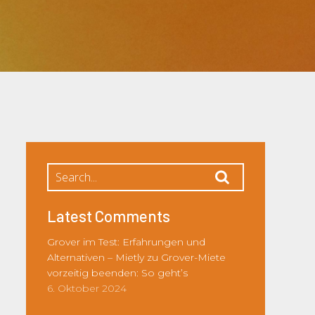
Latest Comments
Grover im Test: Erfahrungen und
Alternativen – Mietly
zu
Grover-Miete
vorzeitig beenden: So geht’s
6. Oktober 2024