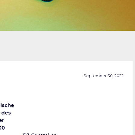
September 30, 2022
ische
 des
er
00