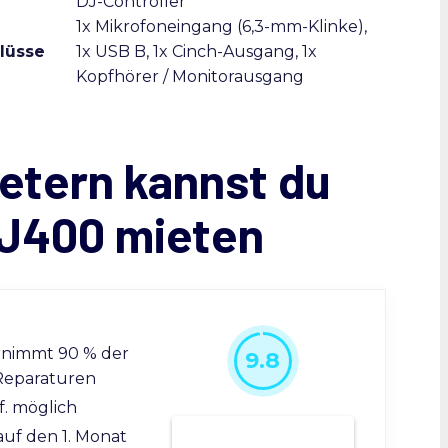
DJ-Controller
1x Mikrofoneingang (6,3-mm-Klinke),
lüsse
1x USB B, 1x Cinch-Ausgang, 1x
Kopfhörer / Monitorausgang
etern kannst du
DJ400 mieten
rnimmt 90 % der
9.8
Reparaturen
f. möglich
Bei Grover mieten
auf den 1. Monat