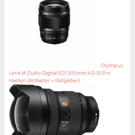
Olympus
Lens M Zuiko Digital ED 300mm 4.0 IS Pro
mieten (Anbieter + Ratgeber)