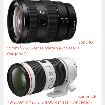
Sony 16-
55mm f/2.8 G-series mieten (Anbieter +
Ratgeber)
Canon EF
70-200mm f4.0 L IS II USM mieten (Anbieter +