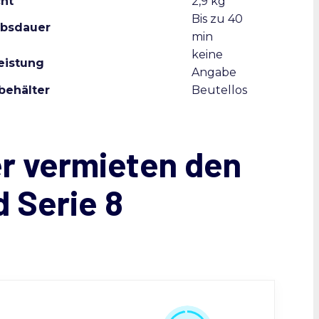
ht
2,9 kg
Bis zu 40
ebsdauer
min
keine
eistung
Angabe
behälter
Beutellos
r vermieten den
 Serie 8