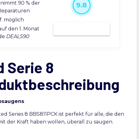
rnimmt 90 % der
9.8
Reparaturen
f. möglich
Bei Grover mieten
auf den 1. Monat
ode
DEALS90
 Serie 8
duktbeschreibung
ubsaugens
d Series 8 BBS811PCK ist perfekt für alle, die den
t der Kraft haben wollen, überall zu saugen.