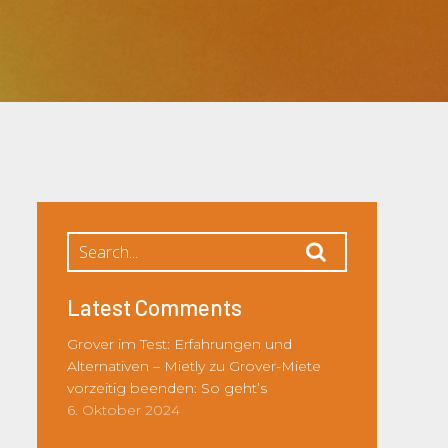
Latest Comments
Grover im Test: Erfahrungen und
Alternativen – Mietly
zu
Grover-Miete
vorzeitig beenden: So geht’s
6. Oktober 2024