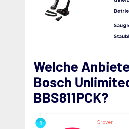
Gewic
Betri
Saugl
Staub
Welche Anbiete
Bosch Unlimited
BBS811PCK?
Grover