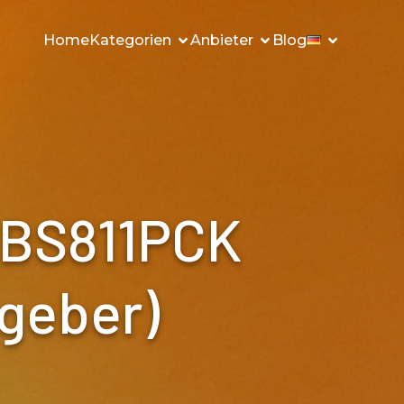
Home
Kategorien
Anbieter
Blog
BBS811PCK
tgeber)