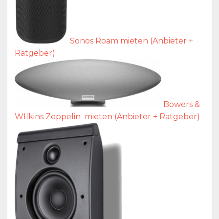
Sonos Roam mieten (Anbieter +
Ratgeber)
Bowers &
WIlkins Zeppelin mieten (Anbieter + Ratgeber)