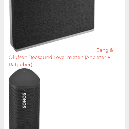
Bang &
Olufsen Beosound Level mieten (Anbieter +
Ratgeber)