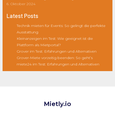
6. Oktober 2024
Latest Posts
Technik mieten für Events: So gelingt die perfekte
Ausstattung
Kleinanzeigen im Test: Wie geeignet ist die
Plattform als Mietportal?
Grover im Test: Erfahrungen und Alternativen
Grover-Miete vorzeitig beenden: So geht’s
miete24 im Test: Erfahrungen und Alternativen
Mietly.io