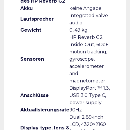
des HP Reverb G2
Akku
keine Angabe
Integrated valve
Lautsprecher
audio
Gewicht
0, 49 kg
HP Reverb G2
Inside-Out, 6DoF
motion tracking,
Sensoren
gyroscope,
accelerometer
and
magnetometer
DisplayPort ™ 1.3,
Anschlüsse
USB 3.0 Type C,
power supply
Aktualisierungsrate
90Hz
Dual 2.89-inch
LCD, 4320×2160
Display type, lens &