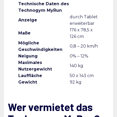
Technische Daten des
Technogym MyRun
durch Tablet
Anzeige
erweiterbar
176 x 78,5 x
Maße
126 cm
Mögliche
0,8 – 20 km/h
Geschwindigkeiten
Neigung
0% – 12%
Maximales
140 kg
Nutzergewicht
Lauffläche
50 x 143 cm
Gewicht
92 kg
Wer vermietet das