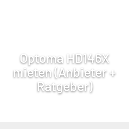
Mietly.io
Optoma HD146X
mieten (Anbieter +
Ratgeber)