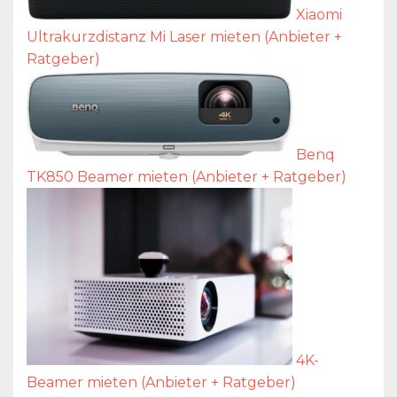
Xiaomi
Ultrakurzdistanz Mi Laser mieten (Anbieter +
Ratgeber)
Benq
TK850 Beamer mieten (Anbieter + Ratgeber)
4K-
Beamer mieten (Anbieter + Ratgeber)