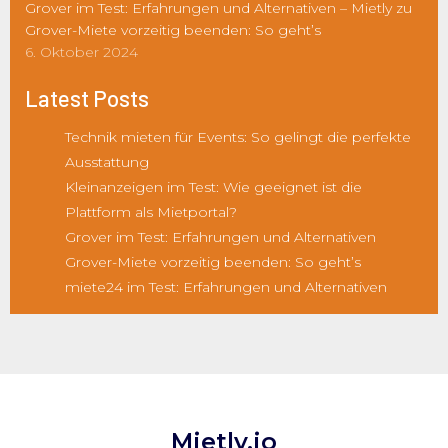
Grover im Test: Erfahrungen und Alternativen – Mietly
zu
Grover-Miete vorzeitig beenden: So geht’s
6. Oktober 2024
Latest Posts
Technik mieten für Events: So gelingt die perfekte
Ausstattung
Kleinanzeigen im Test: Wie geeignet ist die
Plattform als Mietportal?
Grover im Test: Erfahrungen und Alternativen
Grover-Miete vorzeitig beenden: So geht’s
miete24 im Test: Erfahrungen und Alternativen
Mietly.io