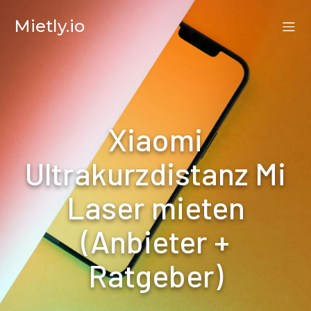
Mietly.io
Xiaomi
Ultrakurzdistanz Mi
Laser mieten
(Anbieter +
Ratgeber)