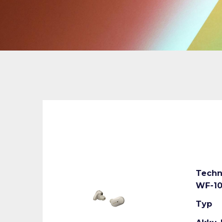
Techn
WF-1
Typ