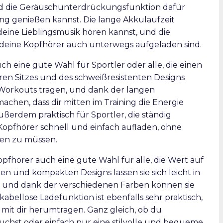
 die Geräuschunterdrückungsfunktion dafür
ng genießen kannst. Die lange Akkulaufzeit
eine Lieblingsmusik hören kannst, und die
s deine Kopfhörer auch unterwegs aufgeladen sind.
 eine gute Wahl für Sportler oder alle, die einen
eren Sitzes und des schweißresistenten Designs
 Workouts tragen, und dank der langen
achen, dass dir mitten im Training die Energie
ußerdem praktisch für Sportler, die ständig
Kopfhörer schnell und einfach aufladen, ohne
hen zu müssen.
pfhörer auch eine gute Wahl für alle, die Wert auf
en und kompakten Designs lassen sie sich leicht in
, und dank der verschiedenen Farben können sie
abellose Ladefunktion ist ebenfalls sehr praktisch,
 mit dir herumtragen. Ganz gleich, ob du
uchst oder einfach nur eine stilvolle und bequeme