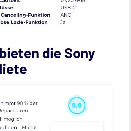
Laufzeit
bis zu 6+18h
lüsse
USB-C
-Canceling-Funktion
ANC
lose Lade-Funktion
Ja
bieten die Sony
iete
rnimmt 90 % der
9.8
Reparaturen
f. möglich
Bei Grover mieten
auf den 1. Monat