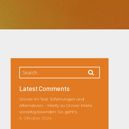
Latest Comments
Grover im Test: Erfahrungen und
Alternativen – Mietly
zu
Grover-Miete
vorzeitig beenden: So geht’s
6. Oktober 2024