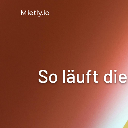
Mietly.io
So läuft di