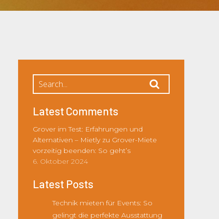
Latest Comments
Grover im Test: Erfahrungen und
Alternativen – Mietly
zu
Grover-Miete
vorzeitig beenden: So geht’s
6. Oktober 2024
Latest Posts
Technik mieten für Events: So
gelingt die perfekte Ausstattung