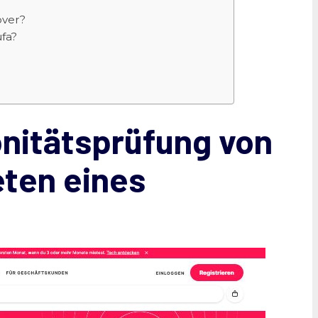
rover?
fa?
onitätsprüfung von
eten eines