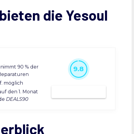
bieten die Yesoul
rnimmt 90 % der
9.8
Reparaturen
f. möglich
Bei Grover mieten
auf den 1. Monat
ode
DEALS90
erblick