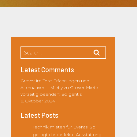
Latest Comments
Grover im Test: Erfahrungen und
Alternativen – Mietly
zu
Grover-Miete
vorzeitig beenden: So geht’s
6. Oktober 2024
Latest Posts
Technik mieten für Events: So
gelingt die perfekte Ausstattung