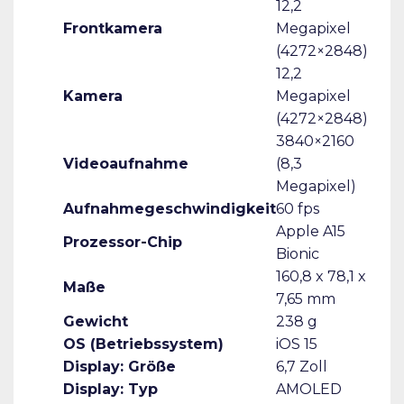
12,2
Frontkamera
Megapixel
(4272×2848)
12,2
Kamera
Megapixel
(4272×2848)
3840×2160
Videoaufnahme
(8,3
Megapixel)
Aufnahmegeschwindigkeit
60 fps
Apple A15
Prozessor-Chip
Bionic
160,8 x 78,1 x
Maße
7,65 mm
Gewicht
238 g
OS (Betriebssystem)
iOS 15
Display: Größe
6,7 Zoll
Display: Typ
AMOLED