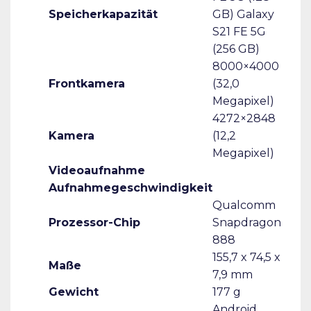
Speicherkapazität
GB) Galaxy
S21 FE 5G
(256 GB)
8000×4000
Frontkamera
(32,0
Megapixel)
4272×2848
Kamera
(12,2
Megapixel)
Videoaufnahme
Aufnahmegeschwindigkeit
Qualcomm
Prozessor-Chip
Snapdragon
888
155,7 x 74,5 x
Maße
7,9 mm
Gewicht
177 g
Android