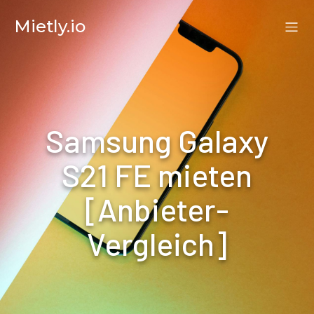
Mietly.io
Samsung Galaxy
S21 FE mieten
[Anbieter-
Vergleich]