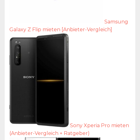
Samsung
Galaxy Z Flip mieten [Anbieter-Vergleich]
Sony Xperia Pro mieten
(Anbieter-Vergleich + Ratgeber)