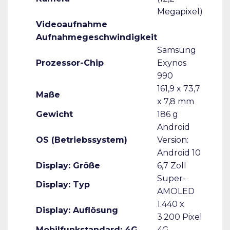
Megapixel)
Videoaufnahme
Aufnahmegeschwindigkeit
Samsung
Prozessor-Chip
Exynos
990
161,9 x 73,7
Maße
x 7,8 mm
Gewicht
186 g
Android
OS (Betriebssystem)
Version:
Android 10
Display: Größe
6,7 Zoll
Super-
Display: Typ
AMOLED
1.440 x
Display: Auflösung
3.200 Pixel
Mobilfunkstandard: 4G
4G