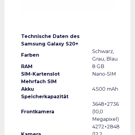
Technische Daten des
Samsung Galaxy S20+
Schwarz,
Farben
Grau, Blau
RAM
8 GB
SIM-Kartenslot
Nano-SIM
Mehrfach SIM
Akku
4.500 mAh
Speicherkapazität
3648×2736
Frontkamera
(10,0
Megapixel)
4272×2848
Kamera
(12,2