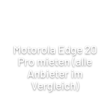
Mietly.io
Motorola Edge 20
Pro mieten (alle
Anbieter im
Vergleich)