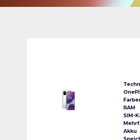
Techn
OnePl
Farbe
RAM
SIM-K
Mehrf
Akku
Speic