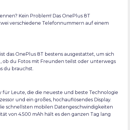
 trennen? Kein Problem! Das OnePlus 8T
 zwei verschiedene Telefonnummern auf einem
 ist das OnePlus 8T bestens ausgestattet, um sich
l, ob du Fotos mit Freunden teilst oder unterwegs
as du brauchst.
y für Leute, die die neueste und beste Technologie
ozessor und ein großes, hochauflösendes Display.
die schnellsten mobilen Datengeschwindigkeiten
tät von 4.500 mAh hält es den ganzen Tag lang