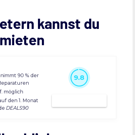
etern kannst du
 mieten
rnimmt 90 % der
9.8
Reparaturen
f. möglich
Bei Grover mieten
auf den 1. Monat
ode
DEALS90