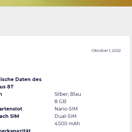
Oktober 1, 2022
ische Daten des
us 8T
n
Silber, Blau
8 GB
artenslot
Nano-SIM
ach SIM
Dual-SIM
4.500 mAh
herkapazität