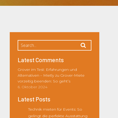
Latest Comments
Grover im Test: Erfahrungen und
Alternativen – Mietly
zu
Grover-Miete
vorzeitig beenden: So geht’s
6. Oktober 2024
Latest Posts
Technik mieten für Events: So
gelingt die perfekte Ausstattung