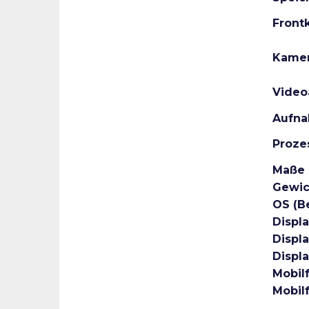
Front
Kame
Vide
Aufna
Proze
Maße
Gewic
OS (B
Displ
Displa
Displ
Mobil
Mobil