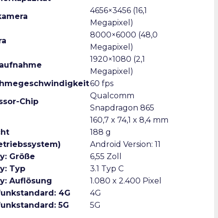
4656×3456 (16,1
kamera
Megapixel)
8000×6000 (48,0
ra
Megapixel)
1920×1080 (2,1
oaufnahme
Megapixel)
hmegeschwindigkeit
60 fps
Qualcomm
ssor-Chip
Snapdragon 865
160,7 x 74,1 x 8,4 mm
ht
188 g
etriebssystem)
Android Version: 11
ay: Größe
6,55 Zoll
y: Typ
3.1 Typ C
ay: Auflösung
1.080 x 2.400 Pixel
funkstandard: 4G
4G
funkstandard: 5G
5G