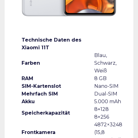
Technische Daten des
Xiaomi 11T
Blau,
Farben
Schwarz,
Weiß
RAM
8 GB
SIM-Kartenslot
Nano-SIM
Mehrfach SIM
Dual-SIM
Akku
5.000 mAh
8+128
Speicherkapazität
8+256
4872×3248
Frontkamera
(15,8