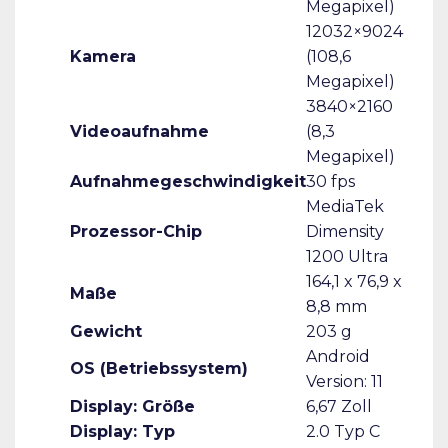
Megapixel)
12032×9024
Kamera
(108,6
Megapixel)
3840×2160
Videoaufnahme
(8,3
Megapixel)
Aufnahmegeschwindigkeit
30 fps
MediaTek
Prozessor-Chip
Dimensity
1200 Ultra
164,1 x 76,9 x
Maße
8,8 mm
Gewicht
203 g
Android
OS (Betriebssystem)
Version: 11
Display: Größe
6,67 Zoll
Display: Typ
2.0 Typ C